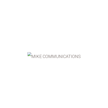
Wesentliche: Markenwert und Einzigartigkeit von
Unternehmen glaubhaft und anspruchsvoll darzustellen.